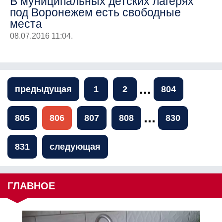
В муниципальных детских лагерях
под Воронежем есть свободные
места
08.07.2016 11:04.
...
предыдущая
1
2
804
...
805
806
807
808
830
831
следующая
ГЛАВНОЕ