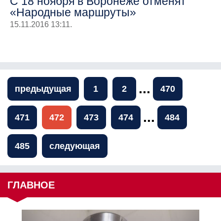
С 18 ноября в Воронеже отменят
«Народные маршруты»
15.11.2016 13:11.
...
предыдущая
1
2
470
...
471
472
473
474
484
485
следующая
ГЛАВНОЕ