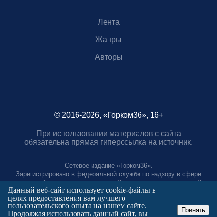
Лента
Жанры
Авторы
© 2016-2026, «Горком36», 16+
При использовании материалов с сайта
обязательна прямая гиперссылка на источник.
Сетевое издание «Горком36».
Зарегистрировано в федеральной службе по надзору в сфере
связи, информационных технологий и массовых коммуникаций.
Данный веб-сайт использует cookie-файлы в
Регистрационный номер ЭЛ № ФС77-88966 от 21 января 2025 г.
целях предоставления вам лучшего
Учредитель: Муниципальное автономное учреждение "Агентство
пользовательского опыта на нашем сайте.
городских коммуникаций"
Принять
Продолжая использовать данный сайт, вы