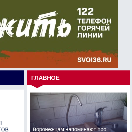
ГЛАВНОЕ
л
тов
Воронежцам напоминают про