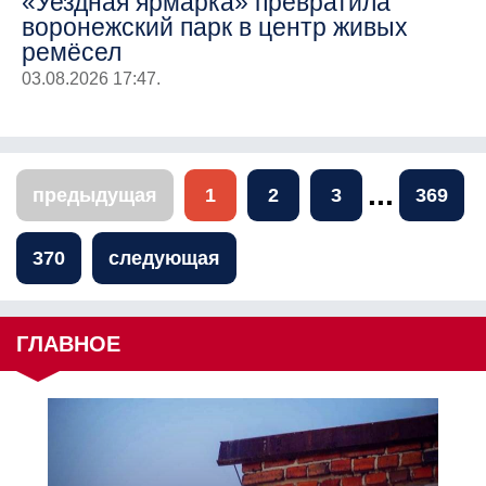
«Уездная ярмарка» превратила
воронежский парк в центр живых
ремёсел
03.08.2026 17:47.
...
предыдущая
1
2
3
369
370
следующая
ГЛАВНОЕ