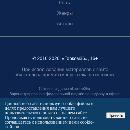
Лента
Жанры
Авторы
© 2016-2026, «Горком36», 16+
При использовании материалов с сайта
обязательна прямая гиперссылка на источник.
Сетевое издание «Горком36».
Зарегистрировано в федеральной службе по надзору в сфере
связи, информационных технологий и массовых коммуникаций.
Данный веб-сайт использует cookie-файлы в
Регистрационный номер ЭЛ № ФС77-88966 от 21 января 2025 г.
целях предоставления вам лучшего
Учредитель: Муниципальное автономное учреждение "Агентство
пользовательского опыта на нашем сайте.
городских коммуникаций"
Принять
Продолжая использовать данный сайт, вы
Главный редактор:
соглашаетесь с использованием нами cookie-
Полтаев Герман Вахаевич.
файлов.