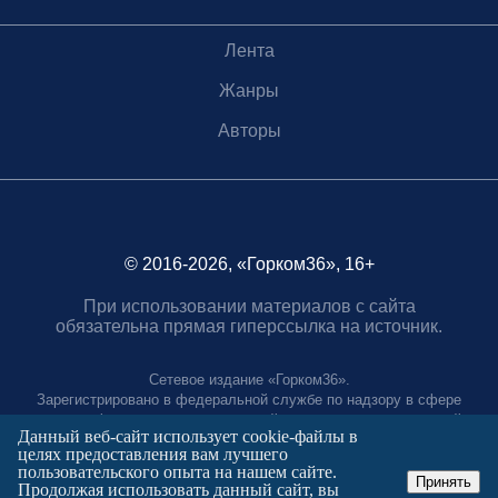
Лента
Жанры
Авторы
© 2016-2026, «Горком36», 16+
При использовании материалов с сайта
обязательна прямая гиперссылка на источник.
Сетевое издание «Горком36».
Зарегистрировано в федеральной службе по надзору в сфере
связи, информационных технологий и массовых коммуникаций.
Данный веб-сайт использует cookie-файлы в
Регистрационный номер ЭЛ № ФС77-88966 от 21 января 2025 г.
целях предоставления вам лучшего
Учредитель: Муниципальное автономное учреждение "Агентство
пользовательского опыта на нашем сайте.
городских коммуникаций"
Принять
Продолжая использовать данный сайт, вы