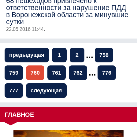
68 пешеходов привлечено к
ответственности за нарушение ПДД
в Воронежской области за минувшие
сутки
22.05.2016 11:44.
...
предыдущая
1
2
758
...
759
760
761
762
776
777
следующая
ГЛАВНОЕ