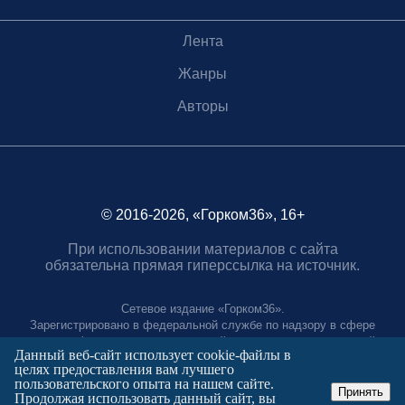
Лента
Жанры
Авторы
© 2016-2026, «Горком36», 16+
При использовании материалов с сайта
обязательна прямая гиперссылка на источник.
Сетевое издание «Горком36».
Зарегистрировано в федеральной службе по надзору в сфере
связи, информационных технологий и массовых коммуникаций.
Данный веб-сайт использует cookie-файлы в
Регистрационный номер ЭЛ № ФС77-88966 от 21 января 2025 г.
целях предоставления вам лучшего
Учредитель: Муниципальное автономное учреждение "Агентство
пользовательского опыта на нашем сайте.
городских коммуникаций"
Принять
Продолжая использовать данный сайт, вы