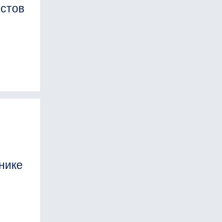
стов
нике