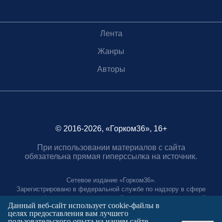
Лента
Жанры
Авторы
© 2016-2026, «Горком36», 16+
При использовании материалов с сайта
обязательна прямая гиперссылка на источник.
Сетевое издание «Горком36».
Зарегистрировано в федеральной службе по надзору в сфере
связи, информационных технологий и массовых коммуникаций.
Данный веб-сайт использует cookie-файлы в
Регистрационный номер ЭЛ № ФС77-88966 от 21 января 2025 г.
целях предоставления вам лучшего
Учредитель: Муниципальное автономное учреждение "Агентство
пользовательского опыта на нашем сайте.