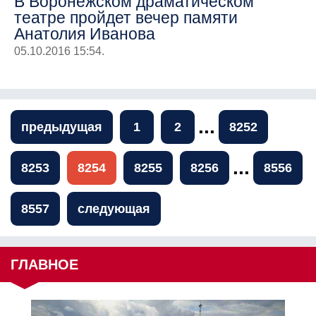
В Воронежском драматическом
театре пройдет вечер памяти
Анатолия Иванова
05.10.2016 15:54.
...
предыдущая
1
2
8252
...
8253
8254
8255
8256
8556
8557
следующая
ГЛАВНОЕ