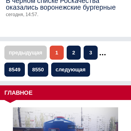
В черном списке Роскачества
оказались воронежские бургерные
сегодня, 14:57.
...
предыдущая
1
2
3
8549
8550
следующая
ГЛАВНОЕ