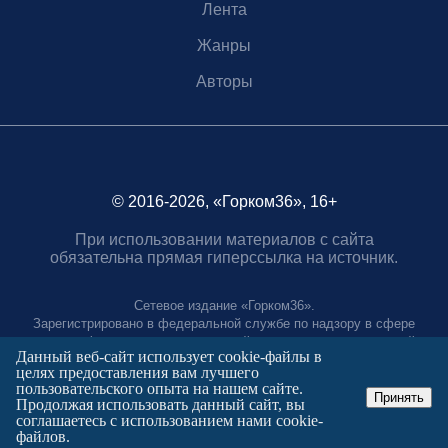
Лента
Жанры
Авторы
© 2016-2026, «Горком36», 16+
При использовании материалов с сайта
обязательна прямая гиперссылка на источник.
Сетевое издание «Горком36».
Зарегистрировано в федеральной службе по надзору в сфере
связи, информационных технологий и массовых коммуникаций.
Данный веб-сайт использует cookie-файлы в
Регистрационный номер ЭЛ № ФС77-88966 от 21 января 2025 г.
целях предоставления вам лучшего
Учредитель: Муниципальное автономное учреждение "Агентство
пользовательского опыта на нашем сайте.
городских коммуникаций"
Принять
Продолжая использовать данный сайт, вы
Главный редактор:
соглашаетесь с использованием нами cookie-
Полтаев Герман Вахаевич.
файлов.