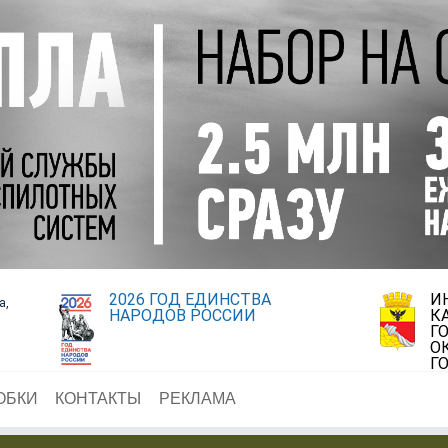
2026 ГОД ЕДИНСТВА
И
а,
НАРОДОВ РОССИИ
К
Г
О
Г
ОБКИ
КОНТАКТЫ
РЕКЛАМА