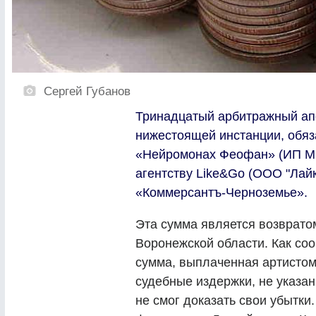
Сергей Губанов
Тринадцатый арбитражный ап
нижестоящей инстанции, обя
«Нейромонах Феофан» (ИП Мих
агентству Like&Go (ООО "Лайк
«Коммерсантъ-Черноземье».
Эта сумма является возврато
Воронежской области. Как со
сумма, выплаченная артистом
судебные издержки, не указа
не смог доказать свои убытки