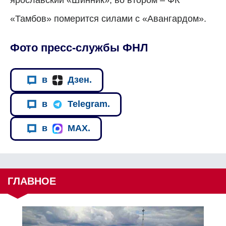
«Тамбов» померится силами с «Авангардом».
Фото пресс-службы ФНЛ
в
Дзен.
в
Telegram.
в
MAX.
ГЛАВНОЕ