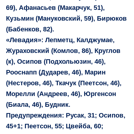
69), Афанасьев (Макарчук, 51),
Кузьмин (Мануковский, 59), Бирюков
(Бабенков, 82).
«Левадия»: Лепметц, Калджумае,
Жураховский (Комлов, 86), Круглов
(к), Осипов (Подхольюзин, 46),
Рооснапп (Дударев, 46), Марин
(Нестеров, 46), Ткачук (Пеетсон, 46),
Морелли (Андреев, 46), Юргенсон
(Биала, 46), Будник.
Предупреждения: Русак, 31; Осипов,
45+1; Пеетсон, 55; Цвейба, 60;