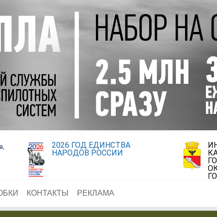
2026 ГОД ЕДИНСТВА
И
а,
НАРОДОВ РОССИИ
К
Г
О
Г
ОБКИ
КОНТАКТЫ
РЕКЛАМА