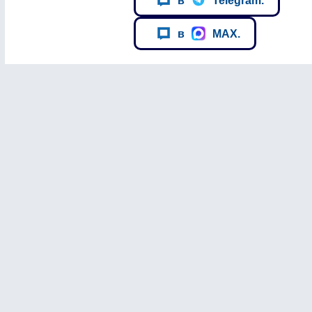
в
MAX.