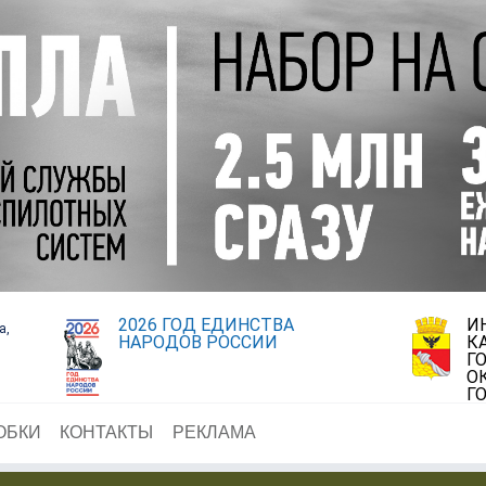
2026 ГОД ЕДИНСТВА
И
а,
НАРОДОВ РОССИИ
К
Г
О
Г
ОБКИ
КОНТАКТЫ
РЕКЛАМА