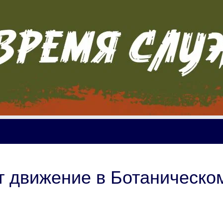
т движение в Ботаническо