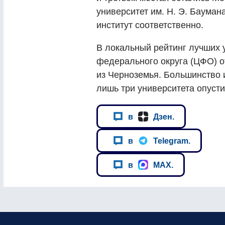
университет им. Н. Э. Бауман
институт соответственно.
В локальный рейтинг лучших 
федерального округа (ЦФО) о
из Черноземья. Большинство и
лишь три университета опусти
в
Дзен.
в
Telegram.
в
MAX.