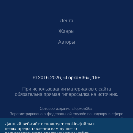
Лента
Жанры
Авторы
© 2016-2026, «Горком36», 16+
При использовании материалов с сайта
обязательна прямая гиперссылка на источник.
Сетевое издание «Горком36».
Зарегистрировано в федеральной службе по надзору в сфере
связи, информационных технологий и массовых коммуникаций.
Данный веб-сайт использует cookie-файлы в
Регистрационный номер ЭЛ № ФС77-88966 от 21 января 2025 г.
целях предоставления вам лучшего
Учредитель: Муниципальное автономное учреждение "Агентство