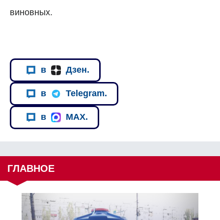
виновных.
в
Дзен.
в
Telegram.
в
MAX.
ГЛАВНОЕ