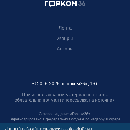
Лента
Жанры
Авторы
© 2016-2026, «Горком36», 16+
При использовании материалов с сайта
обязательна прямая гиперссылка на источник.
Сетевое издание «Горком36».
Зарегистрировано в федеральной службе по надзору в сфере
связи, информационных технологий и массовых коммуникаций.
Данный веб-сайт использует cookie-файлы в
Регистрационный номер ЭЛ № ФС77-88966 от 21 января 2025 г.