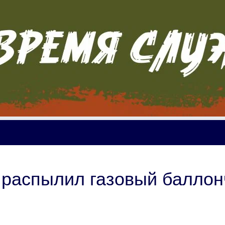
 распылил газовый баллон