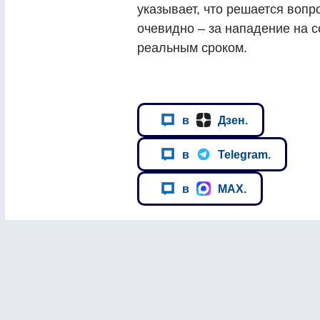
указывает, что решается вопр
очевидно – за нападение на с
реальным сроком.
в
Дзен.
в
Telegram.
в
MAX.