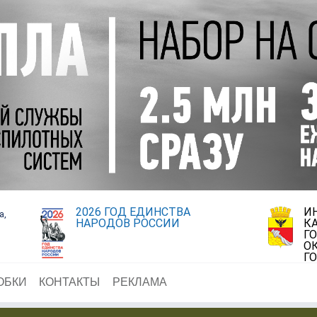
2026 ГОД ЕДИНСТВА
И
а,
НАРОДОВ РОССИИ
К
Г
О
Г
ОБКИ
КОНТАКТЫ
РЕКЛАМА