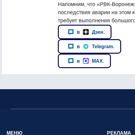
Напомним, что «РВК-Воронеж
последствия аварии на этом 
требует выполнения большого
в
Дзен.
в
Telegram.
в
MAX.
МЕНЮ
РЕКЛАМА