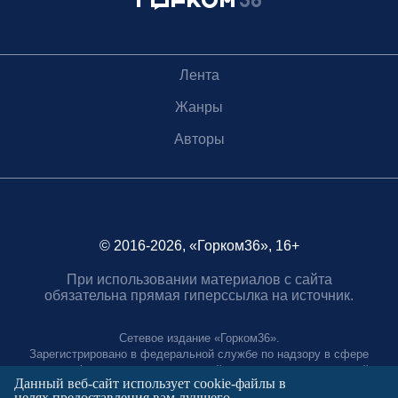
Лента
Жанры
Авторы
© 2016-2026, «Горком36», 16+
При использовании материалов с сайта
обязательна прямая гиперссылка на источник.
Сетевое издание «Горком36».
Зарегистрировано в федеральной службе по надзору в сфере
связи, информационных технологий и массовых коммуникаций.
Данный веб-сайт использует cookie-файлы в
Регистрационный номер ЭЛ № ФС77-88966 от 21 января 2025 г.
целях предоставления вам лучшего