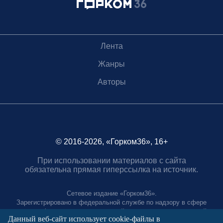
Лента
Жанры
Авторы
© 2016-2026, «Горком36», 16+
При использовании материалов с сайта
обязательна прямая гиперссылка на источник.
Сетевое издание «Горком36».
Зарегистрировано в федеральной службе по надзору в сфере
связи, информационных технологий и массовых коммуникаций.
Данный веб-сайт использует cookie-файлы в
Регистрационный номер ЭЛ № ФС77-88966 от 21 января 2025 г.