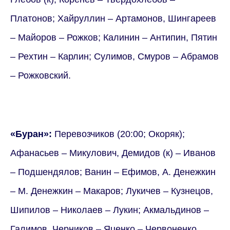
Платонов; Хайруллин – Артамонов, Шингареев
– Майоров – Рожков; Калинин – Антипин, Пятин
– Рехтин – Карлин; Сулимов, Смуров – Абрамов
– Рожковский.
«Буран»:
Перевозчиков (20:00; Окоряк);
Афанасьев – Микулович, Демидов (к) – Иванов
– Подшендялов; Ванин – Ефимов, А. Денежкин
– М. Денежкин – Макаров; Лукичев – Кузнецов,
Шипилов – Николаев – Лукин; Акмальдинов –
Галимов, Черников – Яценко – Червоненко.