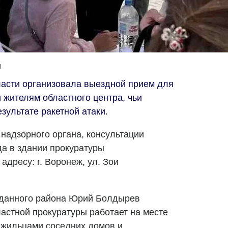
и
асти организовала выездной прием для
 жителям областного центра, чьи
зультате ракетной атаки.
надзорного органа, консультации
да в здании прокуратуры
дресу: г. Воронеж, ул. Зои
 данного района Юрий Болдырев
ластной прокуратуры работает на месте
 жильцами соседних домов и