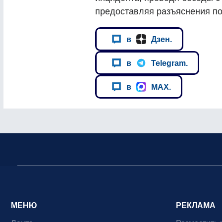
предоставляя разъяснения п
в
Дзен.
в
Telegram.
в
MAX.
МЕНЮ
РЕКЛАМА