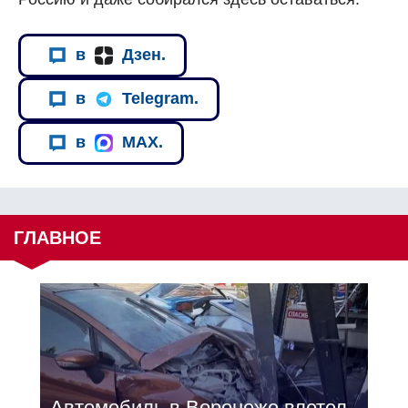
в
Дзен.
в
Telegram.
в
MAX.
ГЛАВНОЕ
Автомобиль в Воронеже влетел