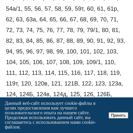
54а/1, 55, 56, 57, 58, 59, 59т, 60, 61, 61р,
62, 63, 63а, 64, 65, 66, 67, 68, 69, 70, 71,
72, 73, 74, 75, 76, 77, 78, 79, 79/1, 80, 81,
82, 83, 84, 85, 86, 87, 88, 89, 90, 91, 92, 93,
94, 95, 96, 97, 98, 99, 100, 101, 102, 103,
104, 105, 106, 107, 108, 109, 109/1, 110,
111, 112, 113, 114, 115, 116, 117, 118, 119,
119т, 120, 120в, 121, 121В, 122, 123, 123а,
124, 124Б, 124в, 124д, 125, 126, 126Б,
Данный веб-сайт использует cookie-файлы в
126Д, 126Е, 126а, 126в, 126г, 127, 129,
целях предоставления вам лучшего
пользовательского опыта на нашем сайте.
129т, 131, 133, 135, 137, 139, 139а, 139б,
Принять
Продолжая использовать данный сайт, вы
соглашаетесь с использованием нами cookie-
139п, 141, 141т;
файлов.