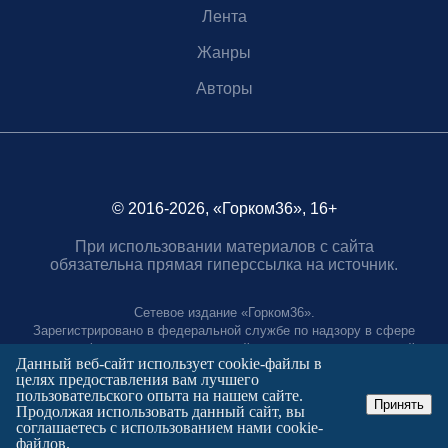
Лента
Жанры
Авторы
© 2016-2026, «Горком36», 16+
При использовании материалов с сайта
обязательна прямая гиперссылка на источник.
Сетевое издание «Горком36».
Зарегистрировано в федеральной службе по надзору в сфере
связи, информационных технологий и массовых коммуникаций.
Данный веб-сайт использует cookie-файлы в
Регистрационный номер ЭЛ № ФС77-88966 от 21 января 2025 г.
целях предоставления вам лучшего
Учредитель: Муниципальное автономное учреждение "Агентство
пользовательского опыта на нашем сайте.
городских коммуникаций"
Принять
Продолжая использовать данный сайт, вы
Главный редактор:
соглашаетесь с использованием нами cookie-
Полтаев Герман Вахаевич.
файлов.