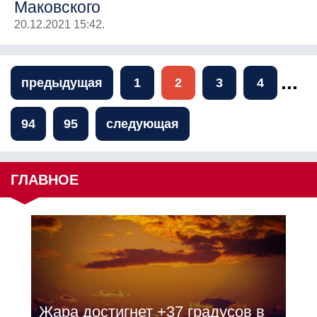
Маковского
20.12.2021 15:42.
...
предыдущая
1
2
3
4
94
95
следующая
ГЛАВНОЕ
Жара достигнет +37 градусов в