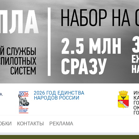
2026 ГОД ЕДИНСТВА
И
а,
НАРОДОВ РОССИИ
К
Г
О
Г
ОБКИ
КОНТАКТЫ
РЕКЛАМА