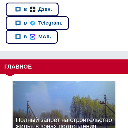
в
Дзен.
в
Telegram.
в
MAX.
ГЛАВНОЕ
Полный запрет на строительство
жилья в зонах подтопления