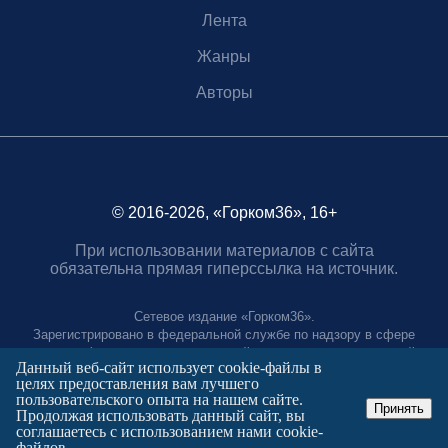
Лента
Жанры
Авторы
© 2016-2026, «Горком36», 16+
При использовании материалов с сайта
обязательна прямая гиперссылка на источник.
Сетевое издание «Горком36».
Зарегистрировано в федеральной службе по надзору в сфере
связи, информационных технологий и массовых коммуникаций.
Данный веб-сайт использует cookie-файлы в
Регистрационный номер ЭЛ № ФС77-88966 от 21 января 2025 г.
целях предоставления вам лучшего
Учредитель: Муниципальное автономное учреждение "Агентство
пользовательского опыта на нашем сайте.
городских коммуникаций"
Принять
Продолжая использовать данный сайт, вы
Главный редактор:
соглашаетесь с использованием нами cookie-
Полтаев Герман Вахаевич.
файлов.