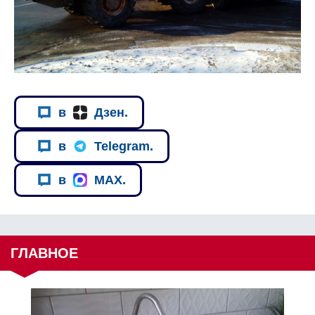
в
Дзен.
в
Telegram.
в
MAX.
ГЛАВНОЕ