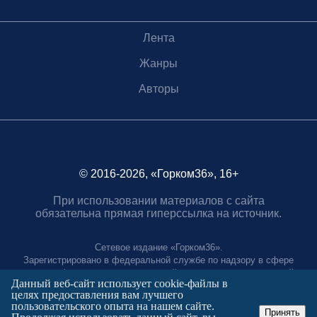
Лента
Жанры
Авторы
© 2016-2026, «Горком36», 16+
При использовании материалов с сайта
обязательна прямая гиперссылка на источник.
Сетевое издание «Горком36».
Зарегистрировано в федеральной службе по надзору в сфере
связи, информационных технологий и массовых коммуникаций.
Данный веб-сайт использует cookie-файлы в
Регистрационный номер ЭЛ № ФС77-88966 от 21 января 2025 г.
целях предоставления вам лучшего
Учредитель: Муниципальное автономное учреждение "Агентство
пользовательского опыта на нашем сайте.
городских коммуникаций"
Принять