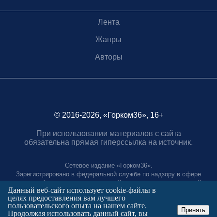
Лента
Жанры
Авторы
© 2016-2026, «Горком36», 16+
При использовании материалов с сайта
обязательна прямая гиперссылка на источник.
Сетевое издание «Горком36».
Зарегистрировано в федеральной службе по надзору в сфере
связи, информационных технологий и массовых коммуникаций.
Данный веб-сайт использует cookie-файлы в
Регистрационный номер ЭЛ № ФС77-88966 от 21 января 2025 г.
целях предоставления вам лучшего
Учредитель: Муниципальное автономное учреждение "Агентство
пользовательского опыта на нашем сайте.
городских коммуникаций"
Принять
Продолжая использовать данный сайт, вы