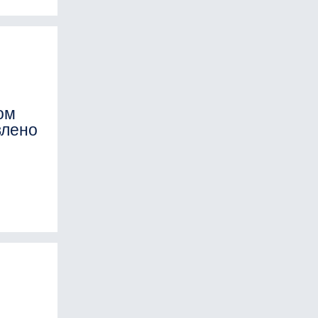
ом
влено