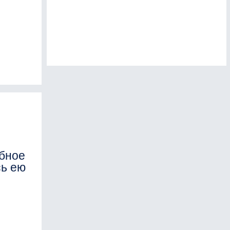
бное
сь ею