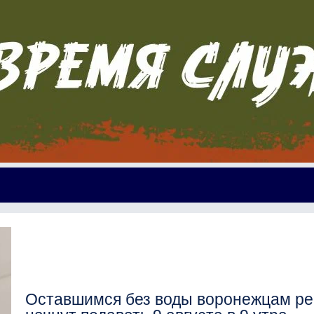
Оставшимся без воды воронежцам ре