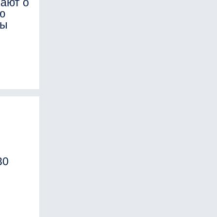
ают о
ю
ры
30