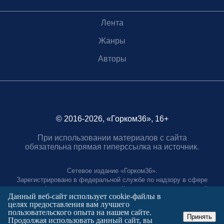
Лента
Жанры
Авторы
© 2016-2026, «Горком36», 16+
При использовании материалов с сайта
обязательна прямая гиперссылка на источник.
Сетевое издание «Горком36».
Зарегистрировано в федеральной службе по надзору в сфере
связи, информационных технологий и массовых коммуникаций.
Данный веб-сайт использует cookie-файлы в
Регистрационный номер ЭЛ № ФС77-88966 от 21 января 2025 г.
целях предоставления вам лучшего
Учредитель: Муниципальное автономное учреждение "Агентство
пользовательского опыта на нашем сайте.
городских коммуникаций"
Принять
Продолжая использовать данный сайт, вы