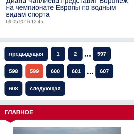
Диана Чаплиева представит Воронеж
на чемпионате Европы по водным
видам спорта
09.05.2016 12:45.
...
предыдущая
1
2
597
...
598
599
600
601
607
608
следующая
ГЛАВНОЕ