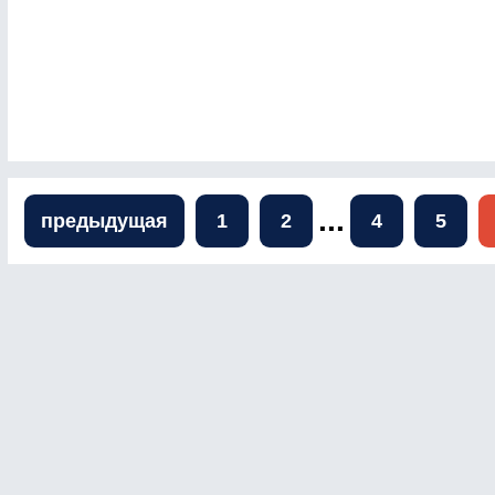
...
предыдущая
1
2
4
5