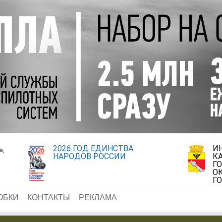
2026 ГОД ЕДИНСТВА
И
а,
НАРОДОВ РОССИИ
К
Г
О
Г
ОБКИ
КОНТАКТЫ
РЕКЛАМА