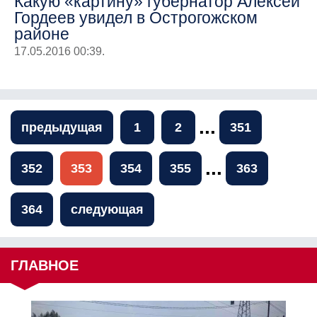
Какую «картину» губернатор Алексей
Гордеев увидел в Острогожском
районе
17.05.2016 00:39.
...
предыдущая
1
2
351
...
352
353
354
355
363
364
следующая
ГЛАВНОЕ