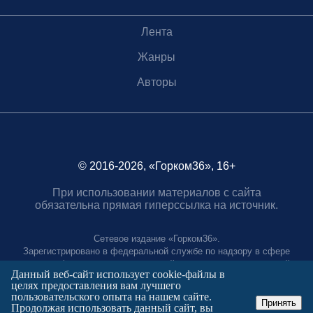
Лента
Жанры
Авторы
© 2016-2026, «Горком36», 16+
При использовании материалов с сайта
обязательна прямая гиперссылка на источник.
Сетевое издание «Горком36».
Зарегистрировано в федеральной службе по надзору в сфере
связи, информационных технологий и массовых коммуникаций.
Данный веб-сайт использует cookie-файлы в
Регистрационный номер ЭЛ № ФС77-88966 от 21 января 2025 г.
целях предоставления вам лучшего
Учредитель: Муниципальное автономное учреждение "Агентство
пользовательского опыта на нашем сайте.
городских коммуникаций"
Принять
Продолжая использовать данный сайт, вы