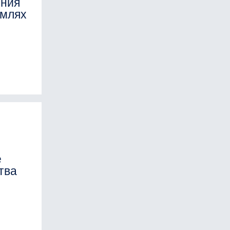
ения
емлях
е
тва