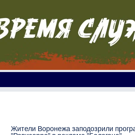
Жители Воронежа заподозрили прог