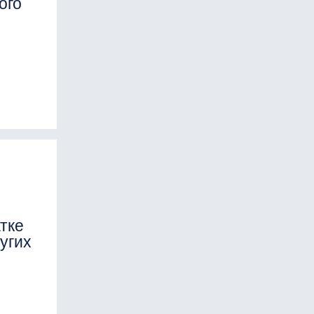
ого
атке
угих