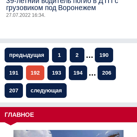
39-летний водитель погиб в ДТП с
грузовиком под Воронежем
27.07.2022 16:34.
...
предыдущая
1
2
190
...
191
192
193
194
206
207
следующая
ГЛАВНОЕ