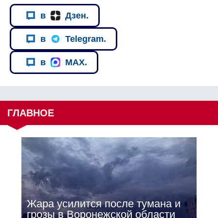
в
Дзен.
в
Telegram.
в
MAX.
ГЛАВНОЕ
Жара усилится после тумана и
грозы в Воронежской области