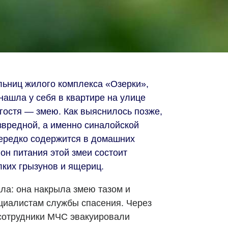
льниц жилого комплекса «Озерки»,
нашла у себя в квартире на улице
гостя — змею. Как выяснилось позже,
звредной, а именно синалойской
нередко содержится в домашних
он питания этой змеи состоит
лких грызунов и ящериц.
а: она накрыла змею тазом и
циалистам службы спасения. Через
сотрудники МЧС эвакуировали