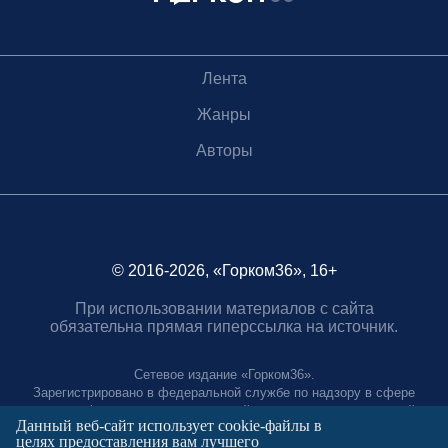
Лента
Жанры
Авторы
© 2016-2026, «Горком36», 16+
При использовании материалов с сайта
обязательна прямая гиперссылка на источник.
Сетевое издание «Горком36».
Зарегистрировано в федеральной службе по надзору в сфере
связи, информационных технологий и массовых коммуникаций.
Данный веб-сайт использует cookie-файлы в
Регистрационный номер ЭЛ № ФС77-88966 от 21 января 2025 г.
целях предоставления вам лучшего
Учредитель: Муниципальное автономное учреждение "Агентство