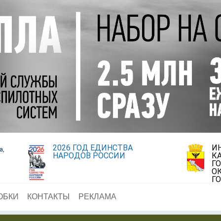
2026 ГОД ЕДИНСТВА
И
а,
НАРОДОВ РОССИИ
К
Г
О
Г
ОБКИ
КОНТАКТЫ
РЕКЛАМА