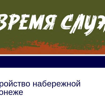
тройство набережной
ронеже