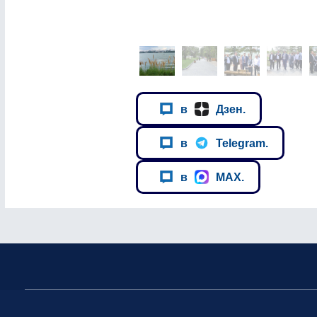
в
Дзен.
в
Telegram.
в
MAX.