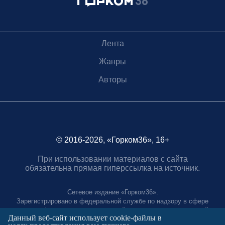
Лента
Жанры
Авторы
© 2016-2026, «Горком36», 16+
При использовании материалов с сайта
обязательна прямая гиперссылка на источник.
Сетевое издание «Горком36».
Зарегистрировано в федеральной службе по надзору в сфере
связи, информационных технологий и массовых коммуникаций.
Данный веб-сайт использует cookie-файлы в
Регистрационный номер ЭЛ № ФС77-88966 от 21 января 2025 г.