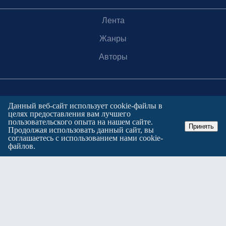
Лента
Жанры
Авторы
Данный веб-сайт использует cookie-файлы в
целях предоставления вам лучшего
© 2016-2026, «Горком36», 16+
пользовательского опыта на нашем сайте.
Принять
Продолжая использовать данный сайт, вы
При использовании материалов с сайта
соглашаетесь с использованием нами cookie-
обязательна прямая гиперссылка на источник.
файлов.
Сетевое издание «Горком36».
Зарегистрировано в федеральной службе по надзору в сфере
связи, информационных технологий и массовых коммуникаций.
Регистрационный номер ЭЛ № ФС77-88966 от 21 января 2025 г.
Учредитель: Муниципальное автономное учреждение "Агентство
городских коммуникаций"
Главный редактор: