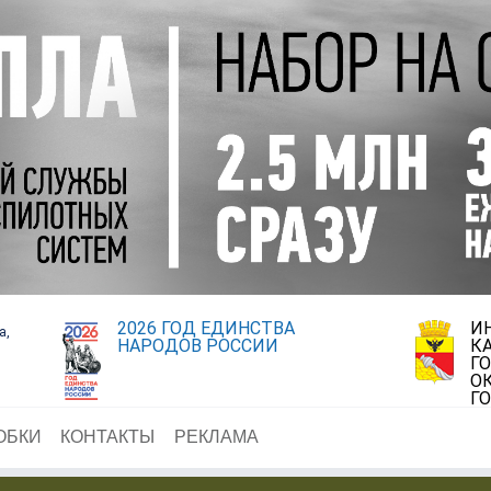
2026 ГОД ЕДИНСТВА
И
а,
НАРОДОВ РОССИИ
К
Г
О
Г
ОБКИ
КОНТАКТЫ
РЕКЛАМА