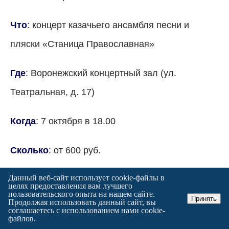
Что
: концерт казачьего ансамбля песни и
пляски «Станица Православная»
Где
: Воронежский концертный зал (ул.
Театральная, д. 17)
Когда
: 7 октября в 18.00
Сколько
: от 600 руб.
Данный веб-сайт использует cookie-файлы в
Фото организаторов
целях предоставления вам лучшего
пользовательского опыта на нашем сайте.
Принять
в
Дзен.
Продолжая использовать данный сайт, вы
соглашаетесь с использованием нами cookie-
файлов.
в
Telegram.